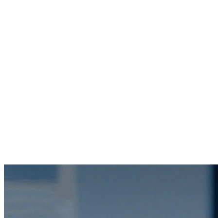
0
亿+
0
+
0
+